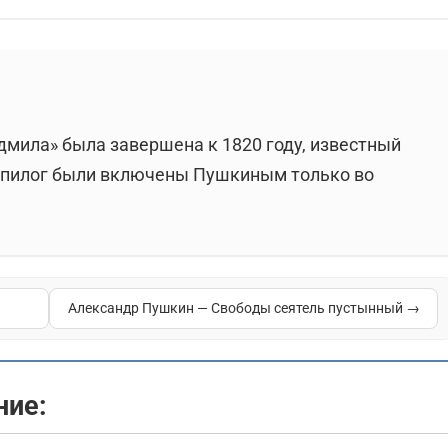
ье — заповедное место на краю мира, где растёт
ры спорят о географии: одни локализуют его у
другие — в Западной Сибири, где Лукоморье
ртографа Герарда Меркатора ещё в 1595 году.
дмила» была завершена к 1820 году, известный
 эпилог были включены Пушкиным только во
эме, стихотворная присказка.
и через собирательный образ русского фольклора.
Александр Пушкин — Свободы сеятель пустынный →
х преданий — леший, русалка, Баба-яга, Кащей,
 живой мир, и этот мир «Русью пахнет».
ние:
 древнерусские гусляры начинали сказания с