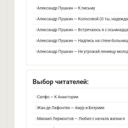
каждый подчёркивает чужеродно
Александр Пушкин — К письму
Повтор с вариацией
: финальная 
Александр Пушкин — Колосовой (О ты, надежда
восклицание, которое разрывает
Александр Пушкин — Встречаюсь я с осьмнадц
описанное — не просто выдумка,
Александр Пушкин — Надпись на стене больни
Присказка в финале
: «И там я 
Александр Пушкин — Не угрожай ленивцу моло
концовка, которой рассказчик 
слово коту учёному.
Выбор читателей:
Образы и их фольклорные ко
«Кот учёный» восходит к фольклорному
Сапфо — К Анактории
усыпляло путников заклинаниями, чтоб
Жан де Лафонтен — Амур и Безумие
рассказчика и учителя — того, кто хра
Михаил Лермонтов — Любил с начала жизни я
переработка: народный страх становит