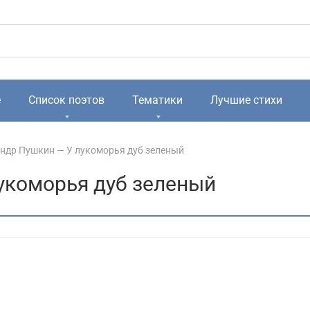
е
Список поэтов
Тематики
Лучшие стихи
ндр Пушкин — У лукоморья дуб зеленый
укоморья дуб зеленый