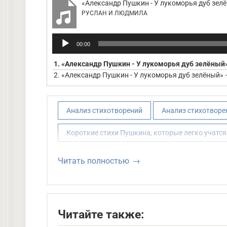
«Александр Пушкин - У лукоморья дуб зел
присказки, не связанной с сюжетом на
РУСЛАН И ЛЮДМИЛА
лад и обозначала жанр. Пушкин сознат
Аудиоплеер
00:00
Средства выразительности
1.
«Александр Пушкин - У лукоморья дуб зелёный
2.
«Александр Пушкин - У лукоморья дуб зелёный»
Анафора
— ключевой приём вступ
создавая ощущение пространств
Анализ стихотворений
Анализ стихотвор
чудеса: там леший бродит, / Рус
Короткие стихи Пушкина, которые легко учатся
Олицетворение
: «волк служит», 
«заводит песнь» — неодушевлён
Сказки в стихах
Сказки Пушкина
Сти
Читать полностью
Метафора
: «над златом чахнет
Стихи для 2 класса
Стихи для 3 класса
истощение; «лес и дол видений 
Стихи русских поэтов классиков
призраками.
Читайте также:
Эпитеты
: «неведомых дорожках»