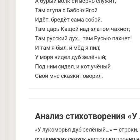
А бурый волк ей верно служит;
Там ступа с Бабою Ягой
Идёт, бредёт сама собой,
Там царь Кащей над златом чахнет;
Там русский дух… там Русью пахнет!
И там я был, и мёд я пил;
У моря видел дуб зелёный;
Под ним сидел, и кот учёный
Свои мне сказки говорил.
Анализ стихотворения «У
«У лукоморья дуб зелёный…» — строки
пушкинских сказок настолько прочно в