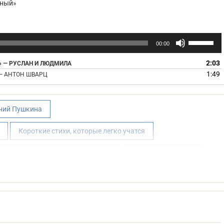
ёный»
прямую, — она настраивала слушателей на особый
ельно опирается на эту модель.
Используй
00:00
клавиши
вверх/
»
2:03
— РУСЛАН И ЛЮДМИЛА
вниз,
1:49
— АНТОН ШВАРЦ
чтобы
ления. Слово «там» повторяется 14 раз подряд,
увеличить
а, которое расширяется с каждой строфой: «Там
или
ений Пушкина
алка на ветвях сидит…»
уменьшить
громкость.
Короткие стихи, которые легко учатся
«ступа идёт, бредёт сама собой», кот «говорит» и
ные предметы и звери действуют как люди.
хи Александра Пушкина для детей
Стихи для 1 класса
» — скупость Кащея передана через физическое
Стихи для детей
Стихи про деревья
полны» — пространство буквально населено
, «невиданных зверей», «витязей прекрасных» —