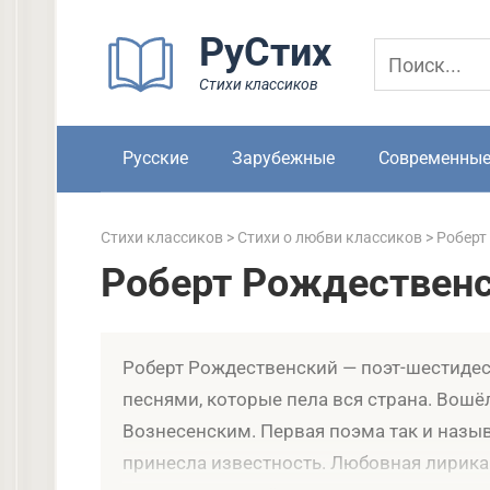
Перейти
РуСтих
к
контенту
Стихи классиков
Русские
Зарубежные
Современны
Стихи классиков
>
Стихи о любви классиков
>
Роберт
Роберт Рождественс
Роберт Рождественский — поэт-шестидеся
песнями, которые пела вся страна. Вошё
Вознесенским. Первая поэма так и назы
принесла известность. Любовная лирика