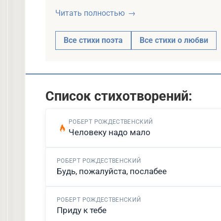
пронизывала всё творчество, от юношес
Читать полностью
Познакомился с Аллой Киреевой в Литинс
Все стихи поэта
Все стихи о любви
литературным критиком и художницей, он
дочерей. Каждый стих о любви писал ей 
Алла говорила, что была соавтором всего
диагностировали опухоль мозга, она наш
Список стихотворений:
четыре года. Умер в 94-ом от инфаркта. 
Рождественского.
РОБЕРТ РОЖДЕСТВЕНСКИЙ
Человеку надо мало
РОБЕРТ РОЖДЕСТВЕНСКИЙ
Будь, пожалуйста, послабее
РОБЕРТ РОЖДЕСТВЕНСКИЙ
Приду к тебе