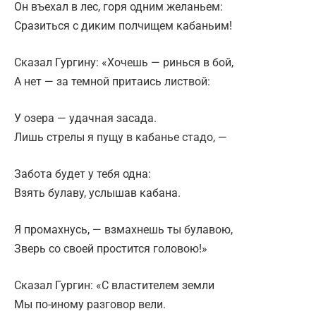
Он въехал в лес, горя одним желаньем:
Сразиться с диким полчищем кабаньим!
Сказал Гургину: «Хочешь — ринься в бой,
А нет — за темной притаись листвой:
У озера — удачная засада.
Лишь стрелы я пущу в кабанье стадо, —
Забота будет у тебя одна:
Взять булаву, услышав кабана.
Я промахнусь, — взмахнешь ты булавою,
Зверь со своей простится головою!»
Сказал Гургин: «С властителем земли
Мы по-иному разговор вели.