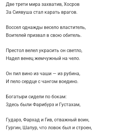
Две трети мира захватив, Хосров
За Сиявуша стал карать врагов.
Воссел однажды весело властитель,
Воителей призвал в свою обитель.
Престол велел украсить он светло,
Надел венец жемчужный на чело.
Он пил вино из чаши — из рубина,
И пело сердце с чангом воедино.
Богатыри сидели по бокам:
Здесь были Фарибурз и Густахам,
Гударз, Фархад и Гив, отважный воин,
Гургин, Шапур, что ловок был и строен,