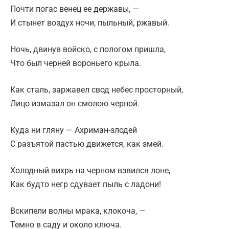
Почти погас венец ее державы, —
И стынет воздух ночи, пыльный, ржавый.
Ночь, двинув войско, с пологом пришла,
Что был черней вороньего крыла.
Как сталь, заржавел свод небес просторный,
Лицо измазал он смолою черной.
Куда ни гляну — Ахриман-злодей
С разъятой пастью движется, как змей.
Холодный вихрь на черном взвился лоне,
Как будто негр сдувает пыль с ладони!
Вскипели волны мрака, клокоча, —
Темно в саду и около ключа.