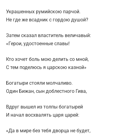
Украшенных румийскою парчой.
Не где же всадник с гордою душой?
Затем сказал властитель величавый:
«Герои, удостоенные славы!
Кто хочет боль мою делить со мной,
С тем поделюсь я царскою казной»
Богатыри стояли молчаливо.
Один Бижан, сын доблестного Гива,
Вдруг вышел из толпы богатырей
И начал восхвалять царя царей:
«Да в мире без тебя дворца не будет,