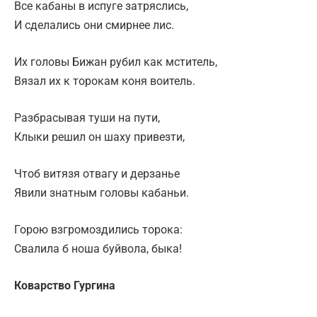
Все кабаны в испуге затряслись,
И сделались они смирнее лис.
Их головы Бижан рубил как мститель,
Вязал их к торокам коня воитель.
Разбрасывая туши на пути,
Клыки решил он шаху привезти,
Чтоб витязя отвагу и дерзанье
Явили знатным головы кабаньи.
Горою взгромоздились торока:
Свалила б ноша буйвола, быка!
Коварство Гургина