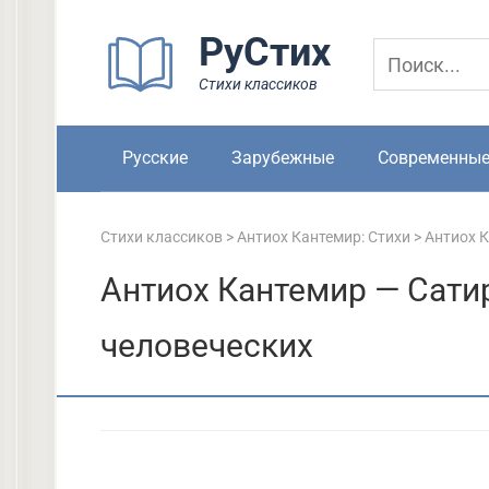
Перейти
РуСтих
к
контенту
Стихи классиков
Русские
Зарубежные
Современны
Стихи классиков
>
Антиох Кантемир: Стихи
>
Антиох К
Антиох Кантемир — Сатир
человеческих