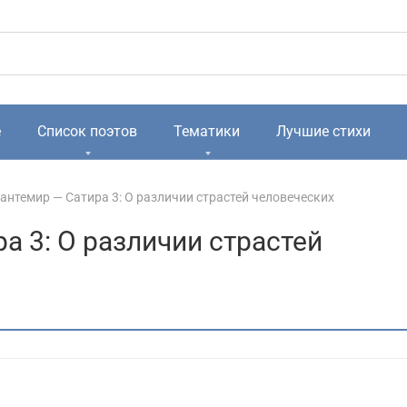
е
Список поэтов
Тематики
Лучшие стихи
антемир — Сатира 3: О различии страстей человеческих
а 3: О различии страстей