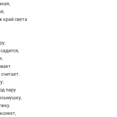
акая,
я,
ж край света
ру;
 садится,
я.
ивает
 считает.
у;
од пару
 осьмушку,
ужку.
 колеет,