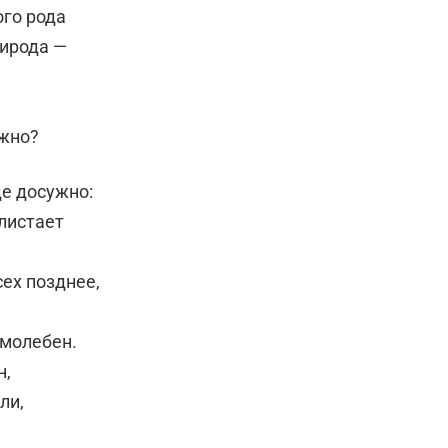
ого рода
рирода —
ужно?
де досужно:
блистает
сех позднее,
 молебен.
н,
ли,