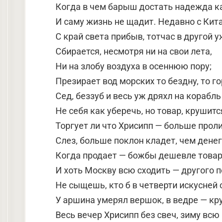
Когда в чем барыш достать надежда к
И саму жизнь не щадит. Недавно с Кита
С край света прибыв, тотчас в другой у
Сбирается, несмотря ни на свои лета,
Ни на злобу воздуха в осеннюю пору;
Презирает вод морских то бездну, то го
Сед, беззуб и весь уж дряхл на корабль
Не себя как уберечь, но товар, крушитс
Торгует ли что Хрисипп — больше прол
Слез, больше поклон кладет, чем денег
Когда продает — божбы дешевле товар
И хоть Москву всю сходить — другого п
Не сыщешь, кто б в четверти искусней
У аршина умерял вершок, в ведре — кр
Весь вечер Хрисипп без свеч, зиму всю