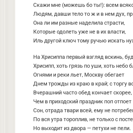
Скажи мне (можешь бо ты!): всем всяк
Людям, давши тело то ж и в нем дух, п
Она ли им разные наделила страсти,
Которые одолеть уже не в их власти,
Иль другой ключ тому ручью искать н
На Хрисиппа первый взгляд вскинь, бу
Хрисипп, хоть грязь по уши, хоть небо 
Огнями и реки льет, Москву обегает
Днем трожды из краю в край; с торгу в
Вчерашний часто обед кончает скорее,
Чем в приходский праздник поп отпоет
Сон, отрада твари всей, ему не потребе
По вся утра тороплив, не только с посте
Но выходит из двора — петухи не пели.