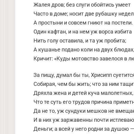
Жалея дров; без слуги обойтись умеет
Часто в доме; носит две рубашку недел
А простыни и совсем гниют на постели.
Один кафтан, и на нем уж ворса избита
Нить голу оставила, и та уж пробита;
А кушанье подано коли на двух блюдах
Кричит: «Куды мотовство завелося в л
За пищу, думал бы ты, Хрисипп суетится
Собирая, чем бы жить; что за ним тащи
Дряхла жена и детей куча малолетных,
Что те суть его трудов причина примет
Да не то, уж сундуки мешков не вмеща
И в них уж заржавенны почти истлева
Деньги; а всей у него родни за душою 