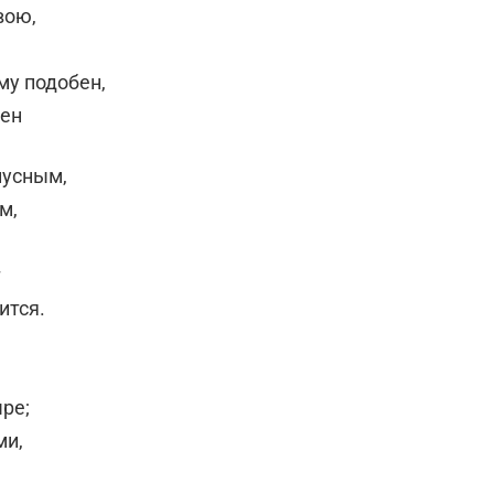
вою,
му подобен,
бен
нусным,
м,
т
ится.
ре;
ми,