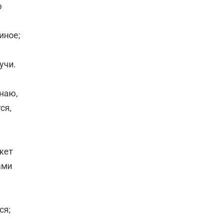
ю
иное;
учи.
знаю,
ся,
жет
ами
ся;