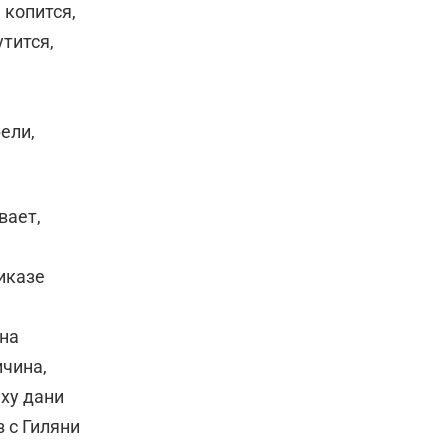
ь копится,
тится,
ели,
вает,
риказе
ина
ичина,
юху дани
з с Гиляни