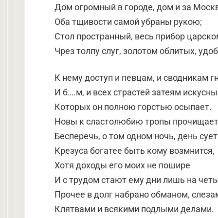
Дом огромный в городе, дом и за Моск
Оба тщивости самой убраны рукою;
Стол пространный, весь прибор царско
Чрез толпу слуг, золотом облитых, удо
К нему доступ и певцам, и сводникам г
И б….м, и всех страстей затеям искусны
Которых он полною горстью осыпает.
Новы к сластолюбию тропы прочищае
Бесперечь, о том одном ночь, день сует
Крезуса богатее быть кому возмнится,
Хотя доходы его моих не пошире
И с трудом стают ему дни лишь на четы
Прочее в долг набрано обманом, слеза
Клятвами и всякими подлыми делами.