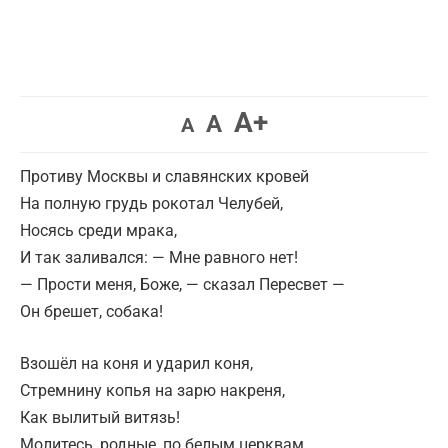
A+
A
A
Противу Москвы и славянских кровей
На полную грудь рокотал Челубей,
Носясь среди мрака,
И так заливался: — Мне равного нет!
— Прости меня, Боже, — сказал Пересвет —
Он брешет, собака!
Взошёл на коня и ударил коня,
Стремнину копья на зарю накреня,
Как вылитый витязь!
Молитесь, родные, по белым церквам.