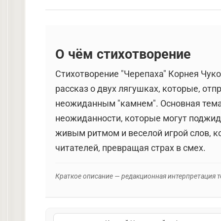
Антропоморфизм, за который бранила е
«Присядем и вытянем ноги»: вполне че
перспектива «прилечь на часок» (уме
О чём стихотворение
этого намерения) на большом камне. «
(сушеных мух, комаров, улиток). Не у
Стихотворение "Черепаха" Корнея Чуко
как камень подал недвусмысленные при
рассказ о двух лягушках, которые, отп
следующей строчке она получает еще б
неожиданным "камнем". Основная тема
Следует отметить правдивость сведени
неожиданности, которые могут поджида
Черепахи лягушками питаются, и цепко
живым ритмом и веселой игрой слов, к
заглатывая.
читателей, превращая страх в смех.
Сильные эмоции – важная составляюща
Краткое описание — редакционная интерпретация т
напряжение до предела, до финала не
кажется настоящим чудовищем. Однако
маленького читателя сменяется смехо