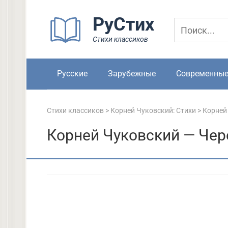
Перейти
РуСтих
к
контенту
Стихи классиков
Русские
Зарубежные
Современны
Стихи классиков
>
Корней Чуковский: Стихи
>
Корней
Корней Чуковский — Чер