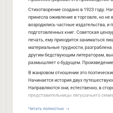
Стихотворение создано в 1923 году. Н
принесла оживление в торговле, но не 
возродились частные издательства, и п
подготовленных книг. Советская цензу
печать, ему приходится заниматься ли
материальные трудности, разграблена 
другим бедствующим литераторам, выс
размышляет о будущем. Произведение
В жанровом отношении это поэтически
Начинается история двух путешествующ
Направляются они, естественно, в стор
представительницы лягушачьего семей
стихия. Монотонность пути подчеркну
Читать полностью
параллелизма. Героини переговариваю