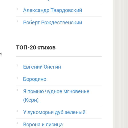
Александр Твардовский
Роберт Рождественский
ТОП-20 стихов
и
Евгений Онегин
Бородино
Я помню чудное мгновенье
(Керн)
У лукоморья дуб зеленый
Ворона и лисица