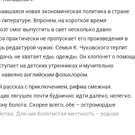
ачавшаяся новая экономическая политика в стране
в литературе. Впрочем, на короткое время
оэт смог выпустить в свет несколько давно
ра практически не пропускает его произведения в
шь редактурой чужих. Семья К. Чуковского терпит
дача, не хватает еды, одежды. Он хлопочет о помощ
тупает на детских утренниках и мучительно
 навеяно английским фольклором.
й рассказ с приключением, рифма смежная.
их лягушек почти буднично: идти далеко, нелегко.
ону болота. Скорее всего, обе – остромордые
ства. Для них болотистая местность – родная
та лексическим повтором, анафорой, приемом
тся между собой.