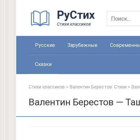
Перейти
РуСтих
к
контенту
Стихи классиков
Русские
Зарубежные
Современн
Сказки
Стихи классиков
>
Валентин Берестов: Стихи
>
Вал
Валентин Берестов — Та