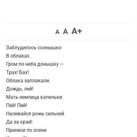
A+
A
A
Заблудилось солнышко
В облаках.
Гром по неба донышку —
Трах! Бах!
Облака заплакали.
Дождь, лей!
Мать-землица капельки
Пей! Пей!
Наливайся рожь сильней
Да за край!
Принеси по осени