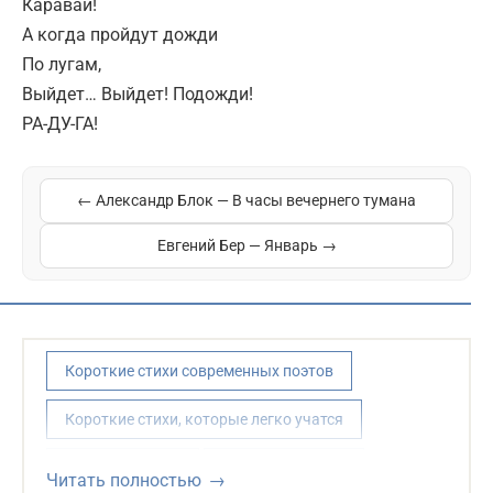
Каравай!
А когда пройдут дожди
По лугам,
Выйдет… Выйдет! Подожди!
РА-ДУ-ГА!
← Александр Блок — В часы вечернего тумана
Евгений Бер — Январь →
Короткие стихи современных поэтов
Короткие стихи, которые легко учатся
Стихи для детей
Стихи про дождь
Читать полностью