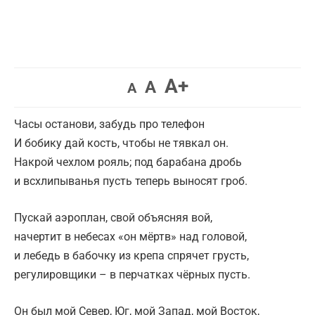
A+
A
A
Часы останови, забудь про телефон
И бобику дай кость, чтобы не тявкал он.
Накрой чехлом рояль; под барабана дробь
и всхлипыванья пусть теперь выносят гроб.
Пускай аэроплан, свой объясняя вой,
начертит в небесах «он мёртв» над головой,
и лебедь в бабочку из крепа спрячет грусть,
регулировщики – в перчатках чёрных пусть.
Он был мой Север, Юг, мой Запад, мой Восток,