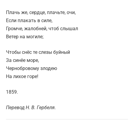
Плачь же, сердце, плачьте, очи,
Если плакать в силе,
Громче, жалобней, чтоб слышал
Ветер на могиле;
Чтобы снёс те слезы буйный
За синёе море,
Чернобровому злодею
На лихое горе!
1859.
Перевод Н. В. Гербеля.