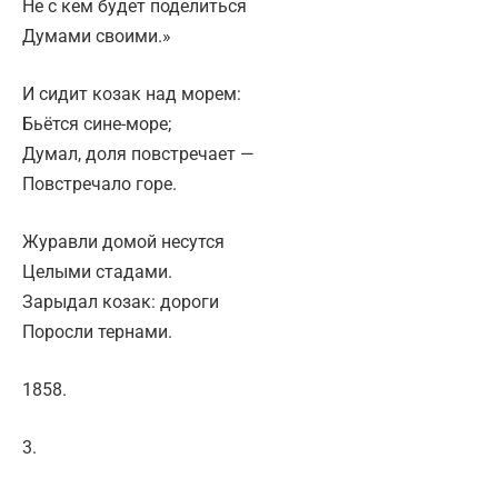
Не с кем будет поделиться
Думами своими.»
И сидит козак над морем:
Бьётся сине-море;
Думал, доля повстречает —
Повстречало горе.
Журавли домой несутся
Целыми стадами.
Зарыдал козак: дороги
Поросли тернами.
1858.
3.