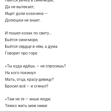
Льётся речка в сине-море,
Да не вытекает;
Ищет доли козачина —
Долюшки не знает.
И пошел козак по свету…
Бьётся сине-море,
Бьётся сердце в нём, а дума
Говорит про горе:
«Ты куда идёшь — не спросишь?
На кого покинул
Мать, отца, красу-девицу?
Бросил всё — и сгинул?
«Там не те — иные люди;
Тяжко жить меж ними: