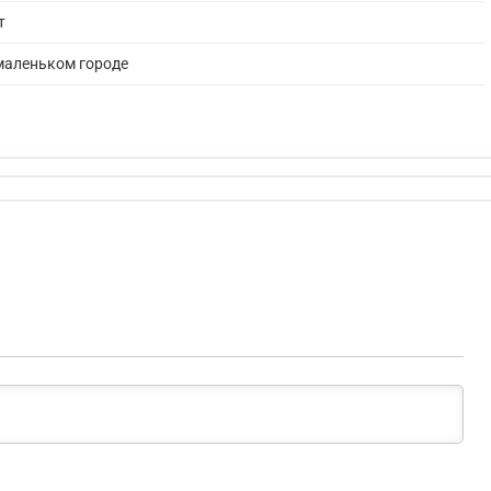
т
 маленьком городе