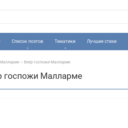
е
Список поэтов
Тематики
Лучшие стихи
 Малларме — Веер госпожи Малларме
р госпожи Малларме