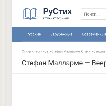
Перейти
РуСтих
к
контенту
Стихи классиков
Русские
Зарубежные
Современны
Стихи классиков
>
Стефан Малларме: Стихи
>
Стефан
Стефан Малларме — Вее