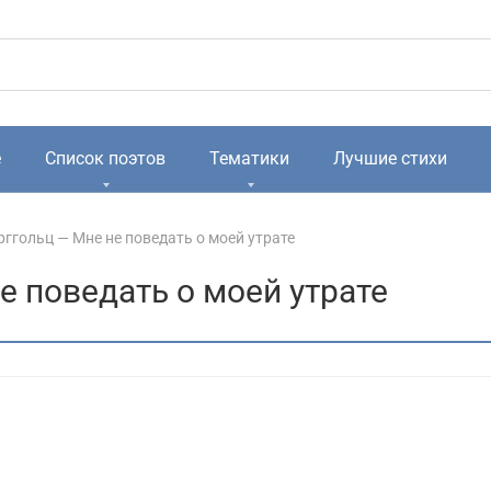
е
Список поэтов
Тематики
Лучшие стихи
рггольц — Мне не поведать о моей утрате
е поведать о моей утрате