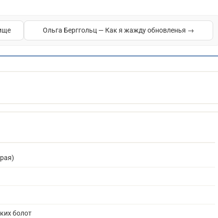
ище
Ольга Берггольц — Как я жажду обновленья →
края)
ких болот