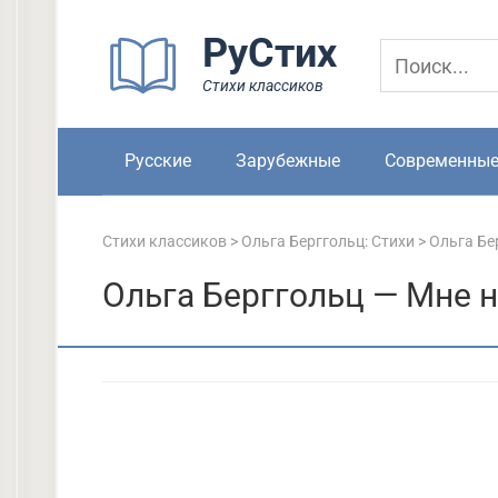
Перейти
РуСтих
к
контенту
Стихи классиков
Русские
Зарубежные
Современны
Стихи классиков
>
Ольга Берггольц: Стихи
>
Ольга Бе
Ольга Берггольц — Мне н