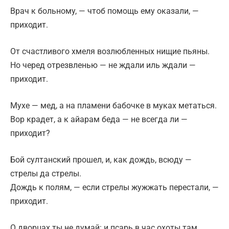
Врач к больному, — чтоб помощь ему оказали, —
приходит.
От счастливого хмеля возлюбленных нищие пьяны.
Но черед отрезвленью — не ждали иль ждали —
приходит.
Мухе — мед, а на пламени бабочке в муках метаться.
Вор крадет, а к айарам беда — не всегда ли —
приходит?
Бой султанский прошел, и, как дождь, всюду —
стрелы да стрелы.
Дождь к полям, — если стрелы жужжать перестали, —
приходит.
О дворцах ты не думай: и псарь в час охоты там