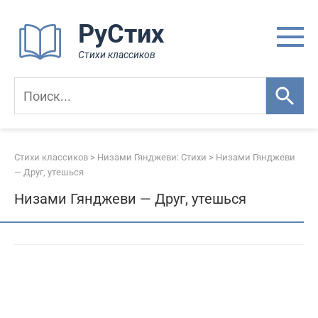
Перейти
РуСтих
к
контенту
Стихи классиков
Стихи классиков
>
Низами Гянджеви: Стихи
>
Низами Гянджеви
— Друг, утешься
Низами Гянджеви — Друг, утешься