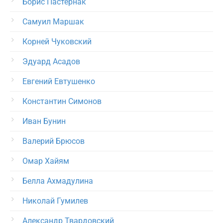
Борис Пастернак
Самуил Маршак
Корней Чуковский
Эдуард Асадов
Евгений Евтушенко
Константин Симонов
Иван Бунин
Валерий Брюсов
Омар Хайям
Белла Ахмадулина
Николай Гумилев
Александр Твардовский