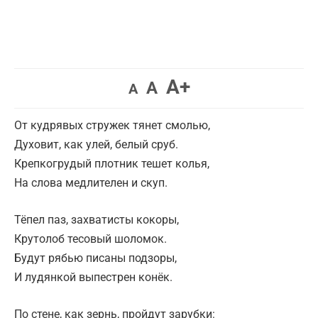
A+
A
A
От кудрявых стружек тянет смолью,
Духовит, как улей, белый сруб.
Крепкогрудый плотник тешет колья,
На слова медлителен и скуп.
Тёпел паз, захватисты кокоры,
Крутолоб тесовый шоломок.
Будут рябью писаны подзоры,
И лудянкой выпестрен конёк.
По стене, как зернь, пройдут зарубки: