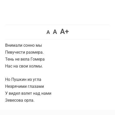
A+
A
A
Внимали сонно мы
Певучести размера.
Тень не вела Гомера
Нас на свои холмы.
Но Пушкин из угла
Незрячими глазами
У видел взлет над нами
Зевесова орла.