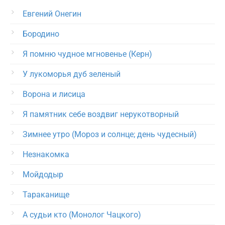
Евгений Онегин
Бородино
Я помню чудное мгновенье (Керн)
У лукоморья дуб зеленый
Ворона и лисица
Я памятник себе воздвиг нерукотворный
Зимнее утро (Мороз и солнце; день чудесный)
Незнакомка
Мойдодыр
Тараканище
А судьи кто (Монолог Чацкого)