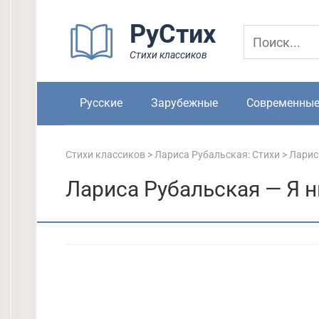
Перейти
РуСтих
к
контенту
Стихи классиков
Русские
Зарубежные
Современны
Стихи классиков
>
Лариса Рубальская: Стихи
>
Ларис
Лариса Рубальская — Я н