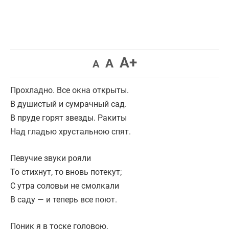
A+
A
A
Прохладно. Все окна открыты.
В душистый и сумрачный сад.
В пруде горят звезды. Ракиты
Над гладью хрустальною спят.
Певучие звуки рояли
То стихнут, то вновь потекут;
С утра соловьи не смолкали
В саду — и теперь все поют.
Поник я в тоске головою,