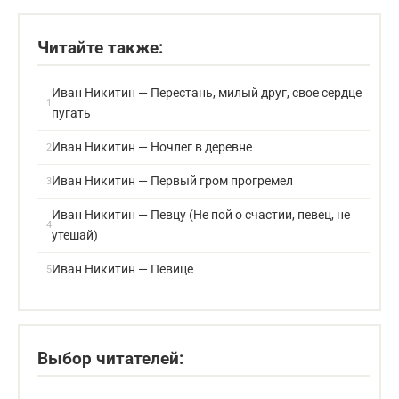
Стихи для детей
Читайте также:
Стихи Ивана Никитина о природе
Иван Никитин — Перестань, милый друг, свое сердце
Стихи о природе русских поэтов
пугать
Стихи русских поэтов классиков
Иван Никитин — Ночлег в деревне
Иван Никитин — Первый гром прогремел
Иван Никитин — Певцу (Не пой о счастии, певец, не
утешай)
Иван Никитин — Певице
Выбор читателей: