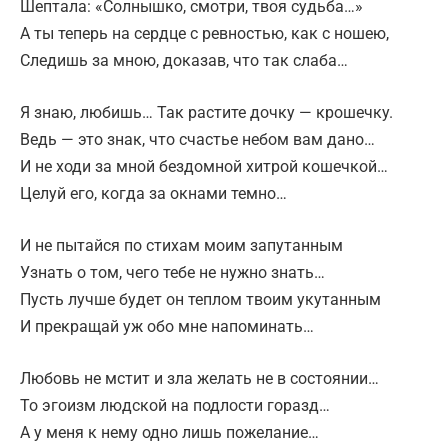
Шептала: «Солнышко, смотри, твоя судьба…»
А ты теперь на сердце с ревностью, как с ношею,
Следишь за мною, доказав, что так слаба…
Я знаю, любишь… Так растите дочку — крошечку.
Ведь — это знак, что счастье небом вам дано…
И не ходи за мной бездомной хитрой кошечкой…
Целуй его, когда за окнами темно…
И не пытайся по стихам моим запутанным
Узнать о том, чего тебе не нужно знать…
Пусть лучше будет он теплом твоим укутанным
И прекращай уж обо мне напоминать…
Любовь не мстит и зла желать не в состоянии…
То эгоизм людской на подлости горазд…
А у меня к нему одно лишь пожелание…