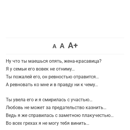
A+
A
A
Ну что ты маешься опять, жена-красавица?
Я у семьи его вовек не отниму…
Ты пожалей его, он ревностью отравится…
А ревновать ко мне и в правду ни к чему…
Ты увела его и я смирилась с участью…
Любовь не может за предательство казнить…
Ведь я же справилась с заметною плакучестью…
Во всех грехах я не могу тебя винить…