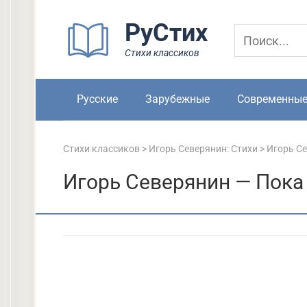
Перейти
РуСтих
к
контенту
Стихи классиков
Русские
Зарубежные
Современны
Стихи классиков
>
Игорь Северянин: Стихи
>
Игорь Се
Игорь Северянин — Пока