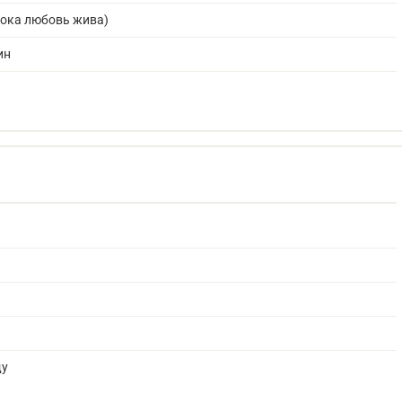
пока любовь жива)
ин
щу