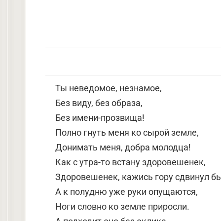
Ты неведомое, незнамое,
Без виду, без образа,
Без имени-прозвища!
Полно гнуть меня ко сырой земле,
Донимать меня, добра молодца!
Как с утра-то встану здоровешенек,
Здоровешенек, кажись гору сдвинул бы
А к полудню уже руки опущаются,
Ноги словно ко земле приросли.