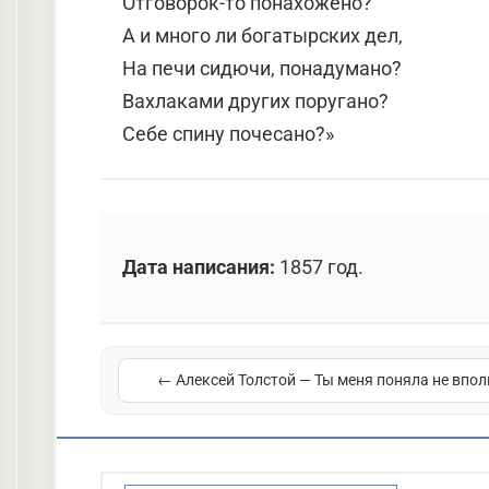
Отговорок-то понахожено?
А и много ли богатырских дел,
На печи сидючи, понадумано?
Вахлаками других поругано?
Себе спину почесано?»
Дата написания:
1857 год.
← Алексей Толстой — Ты меня поняла не впол