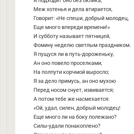
А подходит оно без оклика,
Меж хотенья и дела втирается,
Говорит: «Не спеши, добрый молодец,
Еще много впереди времени!»
И субботу называет пятницей,
Фомину неделю светлым праздником.
Я пущуся ли в путь-дороженьку,
Ан оно повело проселками,
На полпути корчмой выросло;
Я за дело примусь, ан оно мухою
Перед носом снует, извивается;
А потом тебе же насмехается:
«Ой, удал, силен, добрый молодец!
Еще много ли на боку полежано?
Силы-удали понакоплено?