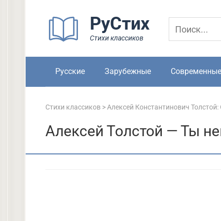
Перейти
РуСтих
к
контенту
Стихи классиков
Русские
Зарубежные
Современны
Стихи классиков
>
Алексей Константинович Толстой:
Алексей Толстой — Ты н