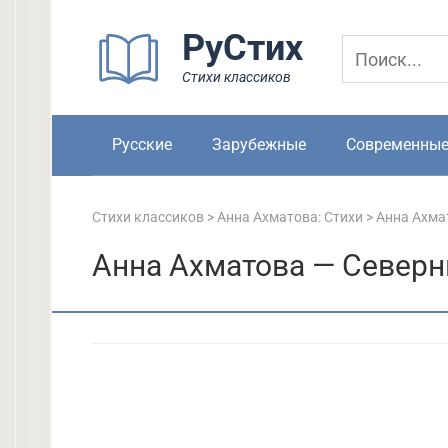
Перейти
РуСтих
к
контенту
Стихи классиков
Русские
Зарубежные
Современны
Стихи классиков
>
Анна Ахматова: Стихи
>
Анна Ахма
Анна Ахматова — Северн