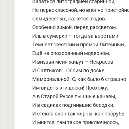
Казаться литографией старинной,
Не первоклассной, но вполне пристойно
Семидесятых, кажется, годов.
Особенно зимой, перед рассветом,
Иль в сумерки – тогда за воротами
Темнеет жёсткий и прямой Литейный,
Ещё не опозоренный модерном,
И визави меня живут – Некрасов
И Салтыков… Обоим по доске
Мемориальной. О, как было б страшно
Им видеть эти доски! Прохожу.
А в Старой Руссе пышные канавы,
И в садиках подгнившие беседки,
И стекла окон так черны, как прорубь,
И мнится, там такое приключилось,