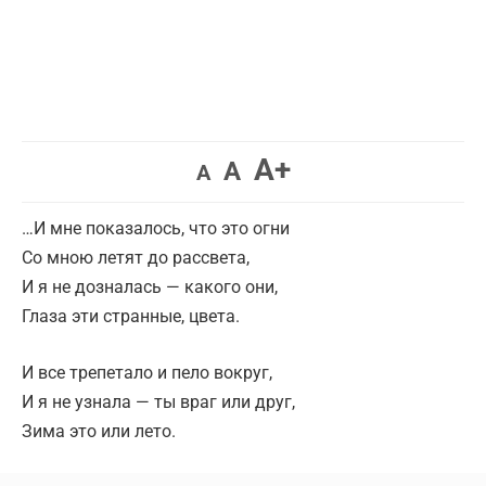
A+
A
A
…И мне показалось, что это огни
Со мною летят до рассвета,
И я не дозналась — какого они,
Глаза эти странные, цвета.
И все трепетало и пело вокруг,
И я не узнала — ты враг или друг,
Зима это или лето.